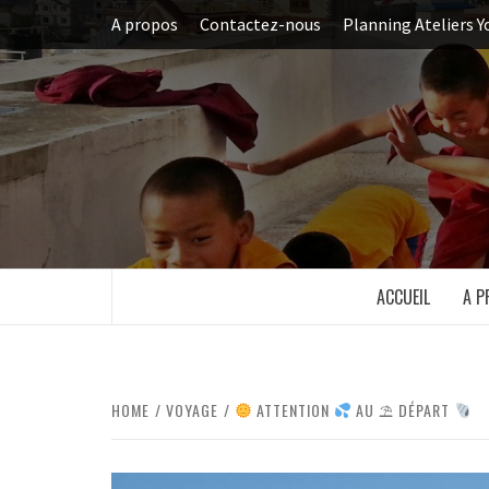
Skip
A propos
Contactez-nous
Planning Ateliers Y
to
content
ACCUEIL
A P
HOME
VOYAGE
ATTENTION
AU ⛱ DÉPART