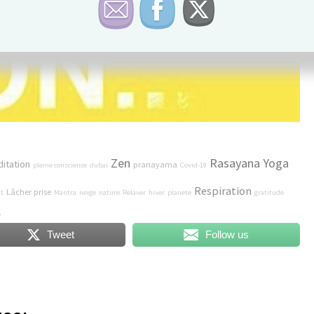
Zen
Rasayana Yoga
itation
pranayama
pleine conscience
dubai
Covid-19
Respiration
Lâcher prise
t
Mantra
neige
nature
Relaxer
hiver
planete
gratitude
e
Tweet
Follow us