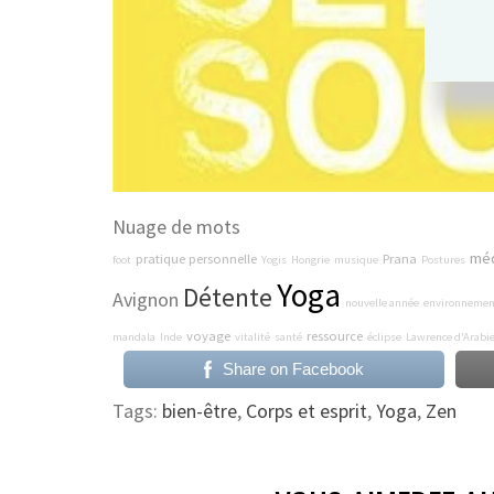
Nuage de mots
méd
pratique personnelle
Prana
foot
Yogis
Hongrie
musique
Postures
Yoga
Détente
Avignon
nouvelle année
environnemen
voyage
ressource
mandala
Inde
vitalité
santé
éclipse
Lawrence d'Arabi
Share on Facebook
Tags:
bien-être
,
Corps et esprit
,
Yoga
,
Zen