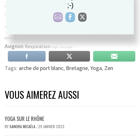
;-)
Zen
méditation
pranayama
ressource
planete
environnement
Hongrie
mandala
pratique personnelle
voyage
Lawrence d'Arabie
gratitude
vitalité
hiver
nature
éclipse
Yoga
Lâcher
nouvelle année
dubai
foot
santé
Relaxer
Covid-19
pleine conscience
Détente
Rasayana Yoga
prise
Prana
neige
Inde
Mantra
Postures
Avignon
Respiration
Yogis
musique
Tags:
arche de port blanc
,
Bretagne
,
Yoga
,
Zen
VOUS AIMEREZ AUSSI
YOGA SUR LE RHÔNE
BY
SANDRA MICAËLA
29 JANVIER 2023
/