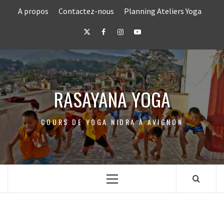
Skip
A propos
Contactez-nous
Planning Ateliers Yoga
to
content
Twitter
Facebook
Instagram
Youtube
RASAYANA YOGA
COURS DE YOGA NIDRA À AVIGNON
Primary
Menu