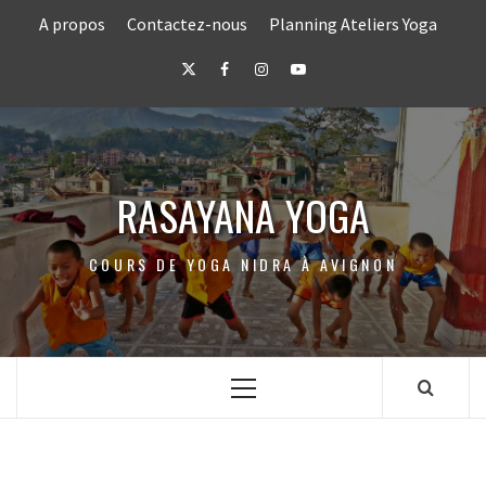
Skip
A propos
Contactez-nous
Planning Ateliers Yoga
to
content
Twitter
Facebook
Instagram
Youtube
RASAYANA YOGA
COURS DE YOGA NIDRA À AVIGNON
Primary
Menu