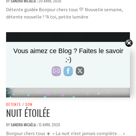
BY
SANDRA MICAËLA
20 AVRIL 2020
/
Détente guidée Bonjour chers tous 💛 Nouvelle semaine,
détente nouvelle ! “A toi, petite lumière
Vous aimez ce Blog ? Faites le savoir
;-)
DÉTENTE
/
SON
NUIT ÉTOILÉE
BY
SANDRA MICAËLA
13 AVRIL 2020
/
Bonjour chers tous ☀️ « La nuit n’est jamais complète… »