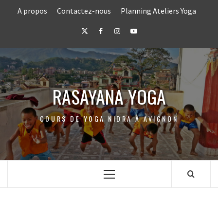
Skip
A propos
Contactez-nous
Planning Ateliers Yoga
to
content
Twitter
Facebook
Instagram
Youtube
RASAYANA YOGA
COURS DE YOGA NIDRA À AVIGNON
Primary
Menu