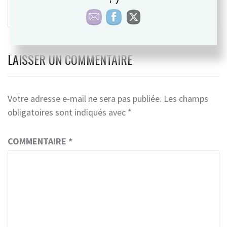
l’article
L’INDE PROTÈGE LE YOGA DES DEMANDES DE
DROITS D’AUTEUR
LAISSER UN COMMENTAIRE
Votre adresse e-mail ne sera pas publiée.
Les champs
obligatoires sont indiqués avec
*
COMMENTAIRE
*