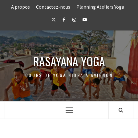
Skip
A propos
Contactez-nous
Planning Ateliers Yoga
to
content
Twitter
Facebook
Instagram
Youtube
RASAYANA YOGA
COURS DE YOGA NIDRA À AVIGNON
Primary
Menu